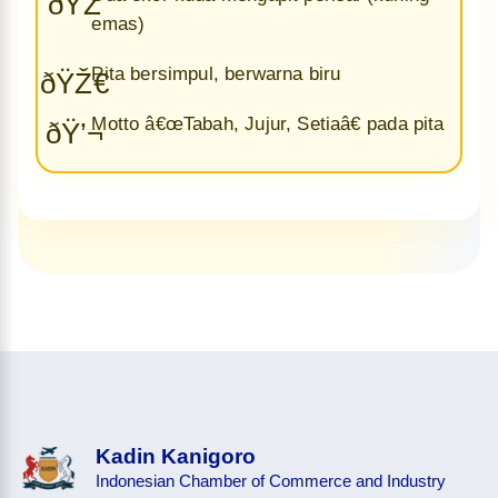
ðŸŽ
emas)
Pita bersimpul, berwarna biru
ðŸŽ€
Motto â€œTabah, Jujur, Setiaâ€ pada pita
ðŸ’¬
Kadin Kanigoro
Indonesian Chamber of Commerce and Industry