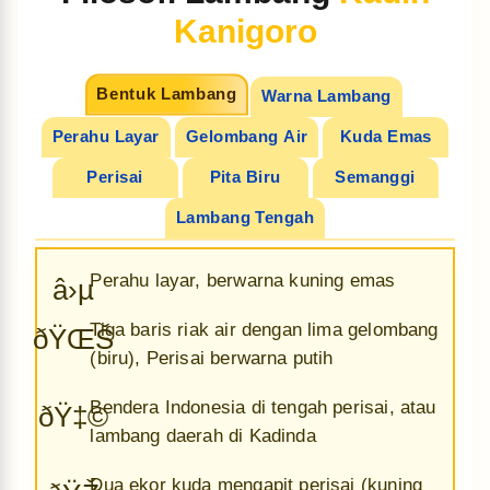
Kanigoro
Bentuk Lambang
Warna Lambang
Perahu Layar
Gelombang Air
Kuda Emas
Perisai
Pita Biru
Semanggi
Lambang Tengah
Perahu layar, berwarna kuning emas
â›µ
Tiga baris riak air dengan lima gelombang
ðŸŒŠ
(biru), Perisai berwarna putih
Bendera Indonesia di tengah perisai, atau
ðŸ‡©
lambang daerah di Kadinda
Dua ekor kuda mengapit perisai (kuning